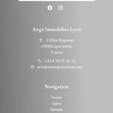
Angé Immobilier Lyon
23 Rue Bugeaud
69006 Lyon 6ème
France
+33 4 78 31 32 15
eric@immograndlyon.com
Navigation
Home
Sales
Rentals