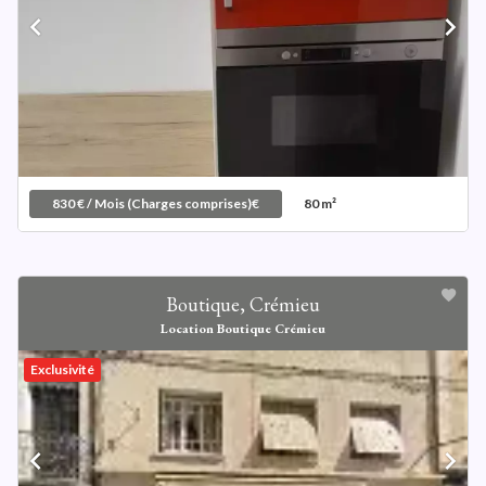
830 € / Mois (Charges comprises)€
80 m²
Boutique, Crémieu
Location Boutique Crémieu
Exclusivité