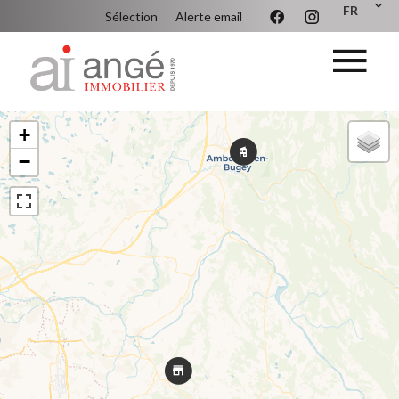
FR
Sélection
Alerte email
+
−