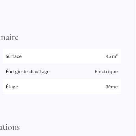
maire
Surface
45 m²
Énergie de chauffage
Electrique
Étage
3ème
ations