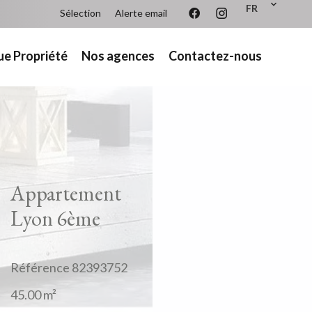
FR
Sélection
Alerte email
ue Propriété
Nos agences
Contactez-nous
Appartement
Lyon 6ème
Référence
82393752
45.00
m²