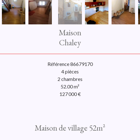
Maison
Chaley
Référence
86679170
4 pièces
2 chambres
52.00
m²
127 000 €
Maison de village 52m²