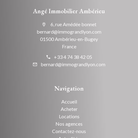
Angé Immobilier Ambérieu
6, rue Amédée bonnet
bernard@immograndlyon.com
01500 Ambérieu-en-Bugey
France
+33 4 74 38 42 05
bernard@immograndlyon.com
Navigation
Accueil
Acheter
Locations
Nos agences
Contactez-nous