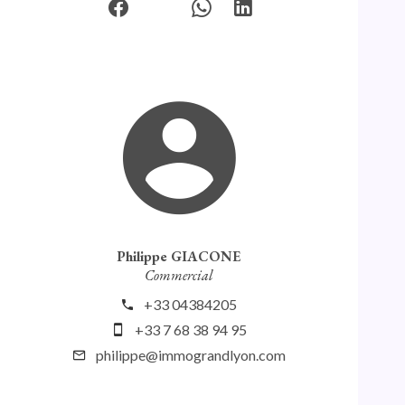
Philippe GIACONE
Commercial
+33 04384205
+33 7 68 38 94 95
philippe@immograndlyon.com