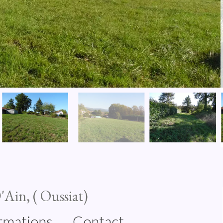
'Ain, ( Oussiat)
rmations
Contact