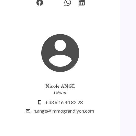
Nicole ANGÉ
Gérant
+33 6 16 44 82 28
n.ange@immograndlyon.com