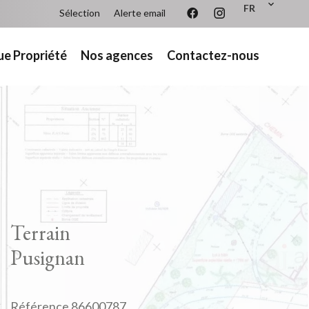
FR
Sélection
Alerte email
ue Propriété
Nos agences
Contactez-nous
Terrain
Pusignan
Référence
86600787