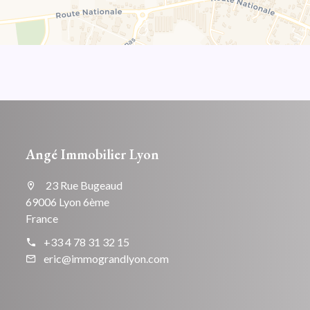
Angé Immobilier Lyon
23 Rue Bugeaud
69006 Lyon 6ème
France
+33 4 78 31 32 15
eric@immograndlyon.com